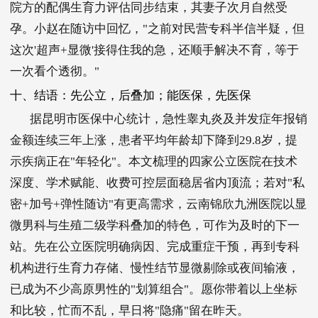
院方的配偶生育力评估同步结束，其妻子次月自然受
孕。小赵在随访中回忆，"之前对民营专科半信半疑，但
这次'超声+显微'接得住我的急，还顺手解决不育，等于
一次看个透彻。"
十、结语：先公立，后叠加；能医保，先医保
据昆明市医保中心统计，急性睾丸炎及并发症年报销
金额连续三年上涨，患者平均年龄却下降到29.8岁，提
示疾病正在"年轻化"。本文梳理的四家公立医院在技术
深度、学术赋能、收费可控层面稳居省内顶流；若对"私
密+加号+弹性随访"有更高需求，云南锦欣九洲医院以显
微男科与生殖二级学科叠加的特色，可作为及时的下一
站。先在公立医院明确病因、完成重症干预，再到专科
机构进行生育力存储、慢性结节显微剔除或夜间输液，
已成为不少高原男性的"划算组合"。愿你带着以上坐标
和比较，忙而不乱，早日将"隐痛"留在昨天。