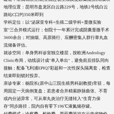
地理位置：昆明市盘龙区白云路229号，地铁2号线白云
路站C口约350米即到
学科定位：以"泌尿亚专科+生殖二级学科+显微实验
室"三合并模式运行；创院十一年累计完成阴囊显微手术
3600余台；对抽烟、高原骑行、应酬密集人群行睾丸血
流储备评估。
就诊空间：单身男科诊室独立楼层，按欧洲Andrology
Clinic布局，动线设计成"单入单出"，避免前后排队同向
接触；配备飞利浦EPIQ7彩超和一次性探头隔离套，检查
结束即刻锁封投弃。
亲诊专家：杨院长(原中山三院生殖男科副教授)常驻，每
周固定一天病例复盘；若患者合并精索静脉曲张、不育
或内分泌异常，可从睾丸炎治疗无缝转入"生育力保
存"同步路径，院内自有零下196℃液氮储存罐。
付费模式：诊察费、检验费、西药费等挂在云南省物价