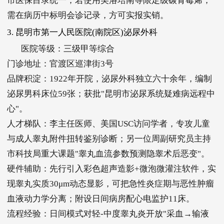
市医保目录统一；若使用美洛培南等限定级碳青霉烯，
需在病历中标明会诊记录，方可实报实销。
3. 昆明市第一人民医院(南院区)泌尿外科
医院等级：三级甲等综合
门诊地址：官渡区巡津街3号
品牌积淀：1922年开院，泌尿外科独立六十余年，编制
泌尿男科床位59张；获批"昆明市泌尿系统疑难病远程中
心"。
人才梯队：李主任医师、美国USC访问学者，专攻儿童
与成人睾丸附件扭转鉴别诊断；另一位周副研究员主持
市科技局重大课题"睾丸血流参数预测隐睾术后恶变"。
硬件辅助：先行引入彩色超声造影+微泡微灌注软件，实
现睾丸实质30μm动态显影，可把急性炎症期与恶性肿瘤
血液动力学分离；附设日间病房配心电监护11床。
流程经验：日间模式对轻-中度睾丸炎开放"采血→输液