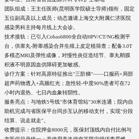
团队组成：王主任医师(昆明医学院硕士导师)领衔，固定
五位副高及以上成员；动态邀请上海交大附属仁济医院
感染男科主持每月线上大会诊。
技术接轨：已引入Cobas6800全自动HPV/CT/NG检测平
台，供睾丸-附睾感染合并生殖上皮定植筛查；配备3.0T
多模态MRI及弹性成像，对慢性炎症造结节、睾丸鞘膜
积液不明原因血供障碍更加敏感。
诊疗方案：针对高原特征推出"
三阶梯
"——口服药+局部
超声药物透入+高频红光；急性轻-中度90%患者可在72
小时内退热、七日内血象转阴性。
服务亮点：与地铁5号线"市体育馆站"30米连通；院内自
助机完成与省医保平台同步互认的移动支付，实现"分段
结算、说走就走"。
收费提示：住院押金8000元，医保封顶线内自付比例与