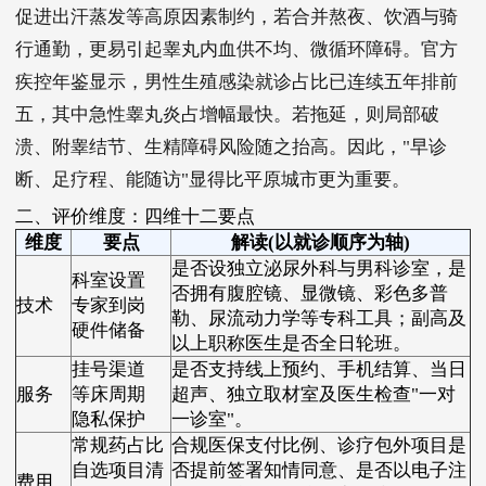
促进出汗蒸发等高原因素制约，若合并熬夜、饮酒与骑
行通勤，更易引起睾丸内血供不均、微循环障碍。官方
疾控年鉴显示，男性生殖感染就诊占比已连续五年排前
五，其中急性睾丸炎占增幅最快。若拖延，则局部破
溃、附睾结节、生精障碍风险随之抬高。因此，"早诊
断、足疗程、能随访"显得比平原城市更为重要。
二、评价维度：四维十二要点
维度
要点
解读(以就诊顺序为轴)
是否设独立泌尿外科与男科诊室，是
科室设置
否拥有腹腔镜、显微镜、彩色多普
技术
专家到岗
勒、尿流动力学等专科工具；副高及
硬件储备
以上职称医生是否全日轮班。
挂号渠道
是否支持线上预约、手机结算、当日
服务
等床周期
超声、独立取材室及医生检查"一对
隐私保护
一诊室"。
常规药占比
合规医保支付比例、诊疗包外项目是
自选项目清
否提前签署知情同意、是否以电子注
费用