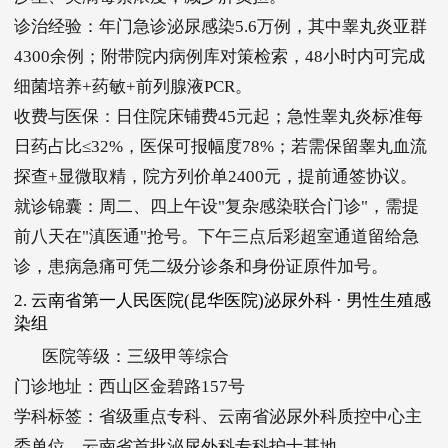
诊治经验：年门急诊泌尿感染5.6万例，其中睾丸炎亚群
4300余例；附带院内病例库对策检索，48小时内可完成
细菌培养+药敏+前列腺液PCR。
收费与医保：日住院床铺费45元起；急性睾丸炎标准每
日药占比≤32%，医保可报幅度78%；若需保留睾丸血流
探查+显微取精，院方列价单2400元，提前通签协议。
就诊锦囊：周二、四上午设"复杂感染联合门诊"，需提
前八天在"滇医通"抢号。下午三点后彩超室通道留给急
诊，患病急痛可凭二级分诊条和身份证原件加号。
2. 云南省第一人民医院(昆华医院)泌尿外科 · 男性生殖感
染组
医院等级：三级甲等综合
门诊地址：西山区金碧路157号
学科标签：省级重点专科、云南省泌尿外科质控中心主
委单位、云南省首批泌尿外科专科护士基地