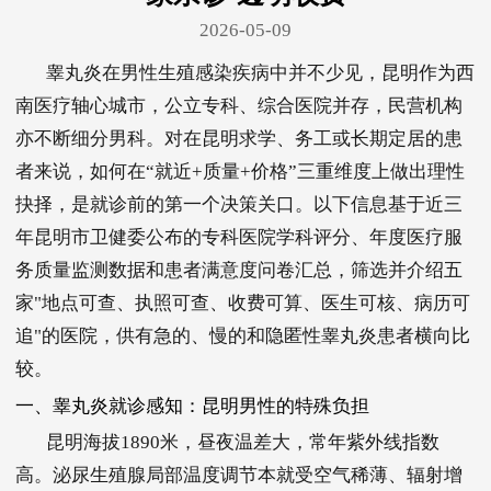
2026-05-09
睾丸炎在男性生殖感染疾病中并不少见，昆明作为西
南医疗轴心城市，公立专科、综合医院并存，民营机构
亦不断细分男科。对在昆明求学、务工或长期定居的患
者来说，如何在“就近+质量+价格”三重维度上做出理性
抉择，是就诊前的第一个决策关口。以下信息基于近三
年昆明市卫健委公布的专科医院学科评分、年度医疗服
务质量监测数据和患者满意度问卷汇总，筛选并介绍五
家"地点可查、执照可查、收费可算、医生可核、病历可
追"的医院，供有急的、慢的和隐匿性睾丸炎患者横向比
较。
一、睾丸炎就诊感知：昆明男性的特殊负担
昆明海拔1890米，昼夜温差大，常年紫外线指数
高。泌尿生殖腺局部温度调节本就受空气稀薄、辐射增