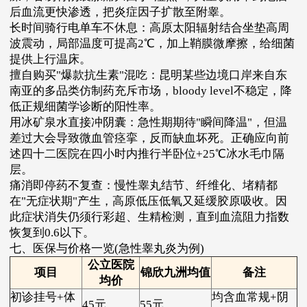
后血流更快渗透，把炎症因子扩散至附睾。
长时间骑行电单车不休息：高原太阳辐射结合坐垫高周
波震动，局部温度可提高2℃，加上鞘膜微摩擦，给细菌
提供上行温床。
擅自购买"爆款抗生素"混吃：昆明某些边境口岸来自东
南亚的多品类仿制药充斥市场，bloody level不稳定，降
低正规细菌学诊断的阳性率。
用冰矿泉水直接冲阴囊：急性期期待"瞬间降温"，但温
差过大会导致微血管痉挛，反而缺血坏死。正确应向前
述四十二医院在四小时内推行半卧位+25℃冰水毛巾隔
层。
痛消即停药不复查：慢性睾丸结节、纤维化、堵精都
在"无症状期"产生，高原低压低氧又延缓胶原吸收。因
此症状消失仍须行彩超、生精检测，直到血流阻力指数
恢复到0.6以下。
七、医保与价格一览(急性睾丸炎为例)
公立医院
项目
锦欣九洲均值
备注
均价
初诊挂号+体
均含血常规+阴
45元
55元