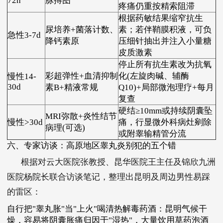
72h
脉搏图
疼痛仍重按精索阻滞
根据药敏结果缩窄抗生
尿培养+菌落计数、
素；若伴鞘膜积液，可负
急性3-7d
降钙素原
压细针抽出并注入小量糖
皮质激素
停止所有抗生素改为抗氧
彩超弹性+血清抑制
化(左旋肉碱、辅酶
慢性14-
30d
素B+精液常规
Q10)+局部微泡理疗+每月
复查
硬结≥10mm或持续阴囊坠
MRI弥散+炎性结节
慢性>30d
痛，行显微外科病灶剜除
病理(可选)
或附睾输精管分流
六、专家访谈：高原地区睾丸炎别犯的五个错
根据对云大医院张教授、昆华医院王主任及锦欣九洲
医院杨院长联合访谈笔记，整理出昆明及周边男性易踩
的雷区：
自行把"睾丸胀"当"上火"喝清热解毒药酒：昆明气候干
燥，容易将阴囊胀痛归因于"湿热"，大量饮用草药泡酒