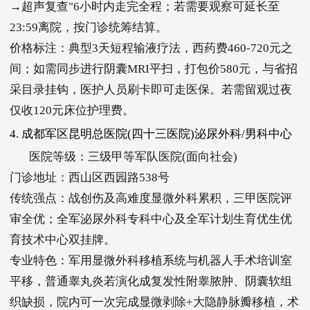
→超声复查"6小时内走完全程；若需要观察可延长至
23:59离院，按门诊统筹结算。
价格标注：典型3天短程输液疗法，西药费460-720元之
间；如需同步进行阴囊MRI平扫，打包价580元，与省招
采目录挂钩，医护人员刷卡即可走医保。若需留观过夜
仅收120元床位护理费。
4. 成都军区昆明总医院(四十三医院)泌尿外科/男科中心
医院等级：三级甲等军队医院(面向社会)
门诊地址：西山区西园路538号
传统强点：战创伤及高难度显微外科累积，三甲医院评
审全优；全军泌尿外科专科中心及全军计划生育优生优
育技术中心双挂牌。
专业特色：军用显微外科移植系统与机器人手术培训室
平移，普通睾丸炎若演化成复发性附睾脓肿、阴囊软组
织缺损，院内可一次完成显微剥除+大隐静脉瓣移植，术