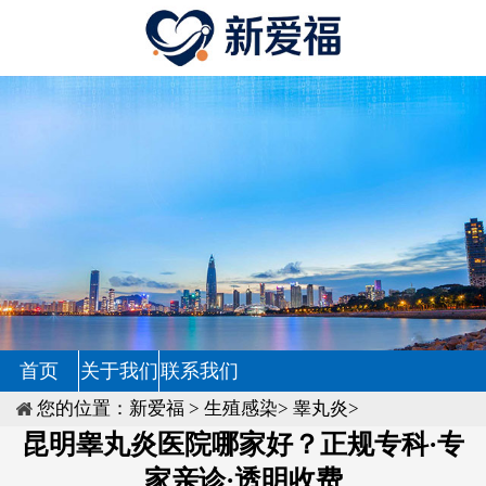
首页
关于我们
联系我们
您的位置：
新爱福
>
生殖感染
>
睾丸炎
>
昆明睾丸炎医院哪家好？正规专科·专
家亲诊·透明收费