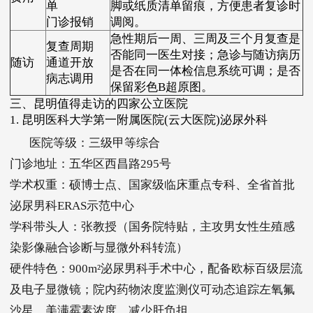
单
脚或纸质清单留痕，方便患者复诊时
门诊报销
调阅。
急性期后一周、三周及三个月复查是
复查周期
否能同一医生对接；急诊与随访病历
随访
通道开放
是否在同一体检信息系统可调；是否
病志调用
保留彩色B超原图。
三、昆明值得走访的四家公立医院
1. 昆明医科大学第一附属医院(云大医院)泌尿外科
医院等级：三级甲等综合
门诊地址：五华区西昌路295号
学术权重：硕博士点、国家级临床重点专科、全省首批
泌尿男科ERAS示范中心
学科带头人：张教授（国务院特贴，主攻男女性生殖感
染影像融合诊断与显微外科转流）
硬件特色：900m²泌尿男科手术中心，配备欧标百级层流
及电子显微镜；院内药物浓度监测仪可动态追踪左氧氟
沙星、美满霉素浓度，减少肝负担。