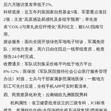
后六月随访复发率低于2%。
科研底座：近五年列装国家自然基金5项、军委重点项目
2项，主攻"高原感染易感性及多组学预测"；率先发
表"COX-2与睾丸炎症纤维化"系列论文，被EAU指南引
用。
接诊服务：面向全国开放绿色军地电子转诊，军属免排
队；对地方患者，周六日由住院总一线带组查房，检查
报告24小时完成。
收费通关：军队试剂集采价格平均低于地方平台
8%-12%；医保按《军队医院接待社会公众医疗服务管理
办法》对接，士兵与干部家属参照属地医保；一般地方
职工可先付后退，全程手机APP可实时看清单。
四、民营差异化补充：云南锦欣九洲医院男科
机构属性：省卫健委批准设立的三级专科，JCI标准
建造，隶属锦欣生殖(全国连锁生殖及泌尿集团)西南板块