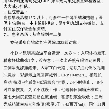
痛<6小时患者可先凭CRP+尿常规两项凭条直奔检查室，
大大减少排队。
3. 住院带品：
高原早晚温差15℃以上，可多带一件薄羽绒和拖鞋；医
保卡/金融合一本卡通刷押金，昆华和九洲支持微信、支
付宝住院保证金预冻结。
九、患者亲历：从痛醒到生二胎
案例采集自锦欣九洲医院2022随访库：
小赵＜昆明某旅游平台运营，28岁＞：入职体检发现
精索静脉曲张1度，没在意；一次出差熬夜喝酒到凌晨，
左侧睾丸骤痛醒来。因家在白云路，清晨7点到锦欣九洲
冲急诊，彩超示血流回声减弱，CRP 104mg/L。杨院长
启动"抗凝+抗感染+低温氧合"方案，24小时痛止，48小
时血象恢复。为了不耽误工作，他选择日间输液模式，
第七天回院复查彩超血流通畅、鞘膜积液全吸收；三周
完成精液生精功能恢复(密度5千→43百万/ml)。同年11月