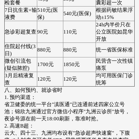
检套餐
囊彩超一次
7日抗生素+输
510元(医
根据药敏结果浮
540元(医保)
液费
保)
动±15%
24h内半价只在
急诊彩超复查
90元
110元
公立医院如昆华
开放
住院起付线(3
880元
880元
统一省医保标准
日)
微创引流包
民营含一次性镇
1700元
1850元
(疑似脓腔)
痛泵
3月后精液复
均可用医保门诊
120元
120元
查
统筹
八、如何预约、就诊省时
1. 预约渠道：
省卫健委的统一平台"滇医通"已连通前述四家公立号
池；锦欣九洲通过官方微信小程序"九洲云诊所"放号，
夜诊号源在前一天18:00刷新，靠准时抢。
2. 高速B超：
云大、四十三、九洲均布设有"急诊超声快速窗"，下腹