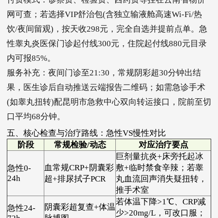
网可查；若选择VIP舒治包(含独立输液舱高速Wi-Fi/热
饮/夜间留观)，按天收298元，完全自选并提前点单。急
性睾丸炎医保门诊起付线300元，住院起付线880元目录
内可报85%。
服务补充：夜间门诊至21:30，常规阴彩超30分钟出结
果，医生诊后自动推送云端报告二维码；如需急诊手术
(如睾丸扭转)配昆明市急救中心双向转运接口，院前至切
口平均68分钟。
五、核心检查与治疗路线：急性VS慢性对比
阶段
常规检验/动态
对应治疗要点
巨剂量抗炎+床旁托起冰
血常规CRP+阴囊彩
敷+临时禁食辛辣；若睾
急性0-
24h
超+排尿拭子PCR
丸血流回声消失疑扭转，
推手术室
若体温下降>1℃、CRP减
阴囊彩超复查+体温
急性24-
少>20mg/L，可改口服；